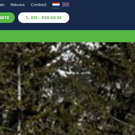
ven
Nieuws
Contact
ERTE
013 - 533 49 33