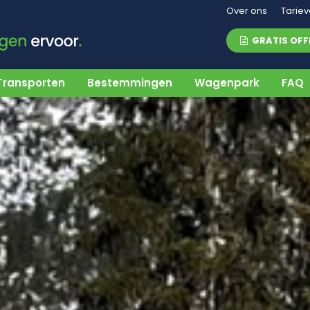
Over ons
Tarie
GRATIS OFF
Transporten
Bestemmingen
Wagenpark
FAQ