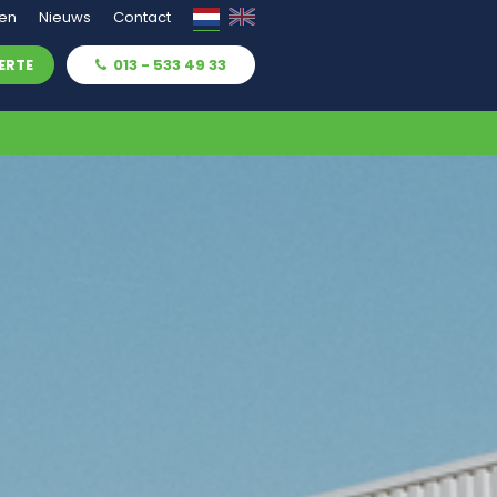
ven
Nieuws
Contact
ERTE
013 - 533 49 33