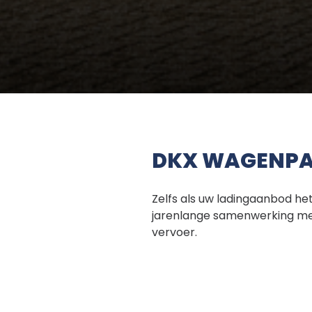
DKX WAGENP
Zelfs als uw ladingaanbod h
jarenlange samenwerking met
vervoer.