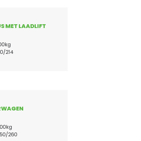
S MET LAADLIFT
00kg
10/214
ORWAGEN
000kg
250/260