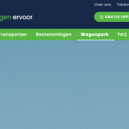
Over ons
Tarie
GRATIS OFF
Transporten
Bestemmingen
Wagenpark
FAQ