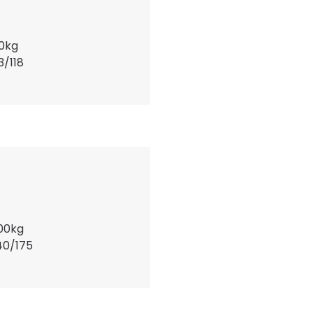
0kg
3/118
00kg
40/175