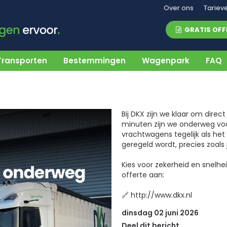
Over ons
Tariev
GRATIS OFF
Transporten
Bestemmingen
Wagenpark
FAQ
Bij DKX zijn we klaar om direc
minuten zijn we onderweg voo
vrachtwagens tegelijk als het
geregeld wordt, precies zoals
Kies voor zekerheid en snelhe
offerte aan:
🔗 http://www.dkx.nl
dinsdag 02 juni 2026
Deel dit bericht