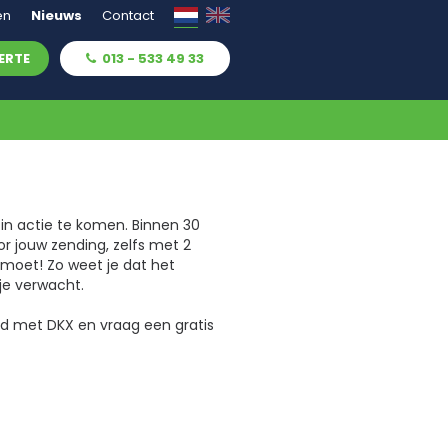
en
Nieuws
Contact
ERTE
013 - 533 49 33
t in actie te komen. Binnen 30
r jouw zending, zelfs met 2
 moet! Zo weet je dat het
 je verwacht.
id met DKX en vraag een gratis